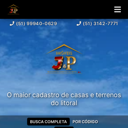
(51) 99940-0629
(51) 3142-7771
O maior cadastro de casas e terrenos
do litoral
BUSCA COMPLETA
POR CÓDIGO