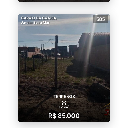
CAPÃO DA CANOA
585
Jardim Beira Mar
TERRENOS
125m²
R$ 85.000