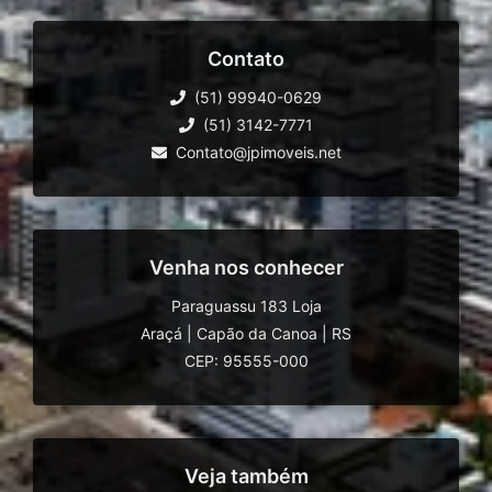
Contato
(51) 99940-0629
(51) 3142-7771
Contato@jpimoveis.net
Venha nos conhecer
Paraguassu 183 Loja
Araçá
|
Capão da Canoa
|
RS
CEP: 95555-000
Veja também