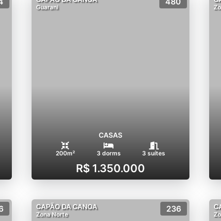
4
480
Guarani
Zo
CASAS
200m²
3 dorms
3 suítes
R$ 1.350.000
CAPÃO DA CANOA
C
6
236
Zona Norte
Zo