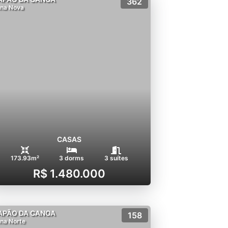
362
na Nova
CASAS
173.93m²
3 dorms
3 suítes
R$ 1.480.000
APÃO DA CANOA
158
na Norte