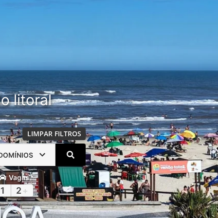
 litoral
LIMPAR FILTROS
DOMÍNIOS
Vagas
1
2
+