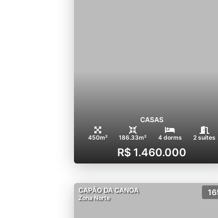
CASAS
450m²
186.33m²
4 dorms
2 suítes
R$ 1.460.000
CAPÃO DA CANOA
16
Zona Norte