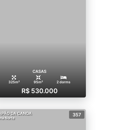
CASAS
325m²
95m²
2 dorms
R$ 530.000
APÃO DA CANOA
357
na Norte