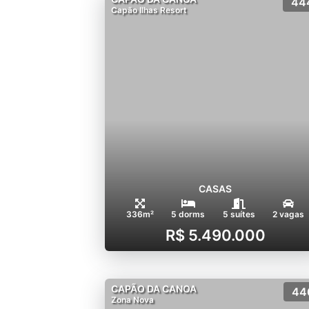
44
Capão Ilhas Resort
CASAS
336m²
5 dorms
5 suítes
2 vagas
R$ 5.490.000
CAPÃO DA CANOA
44
Zona Nova