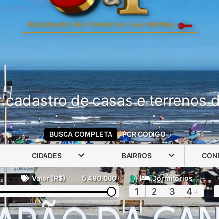
 cadastro de casas e terrenos do
BUSCA COMPLETA
POR CÓDIGO
CIDADES
BAIRROS
CON
Valor (R$)
5.490.000
Dormitórios
1
2
3
4
+