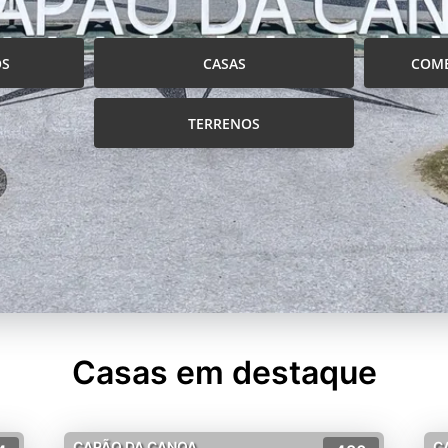
OS
CASAS
COME
TERRENOS
Casas em destaque
CAPÃO DA CANOA
C