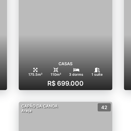
CASAS
175.5m²
110m²
3 dorms
1 suíte
R$ 699.000
CAPÃO DA CANOA
42
Araça