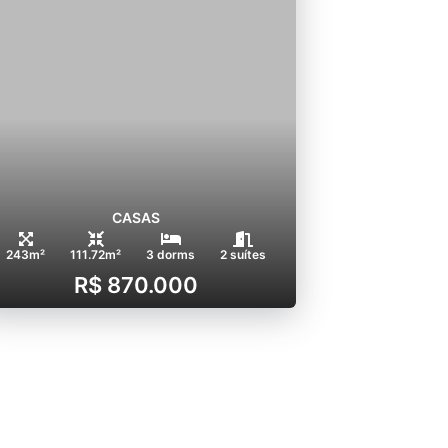
CASAS
243m²
111.72m²
3 dorms
2 suítes
R$ 870.000