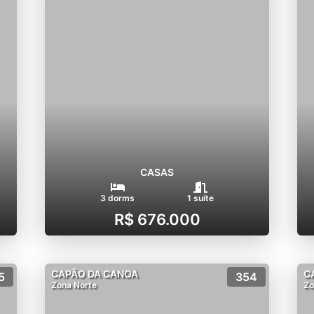
CASAS
3 dorms
1 suíte
R$ 676.000
CAPÃO DA CANOA
C
5
354
Zona Norte
Zo