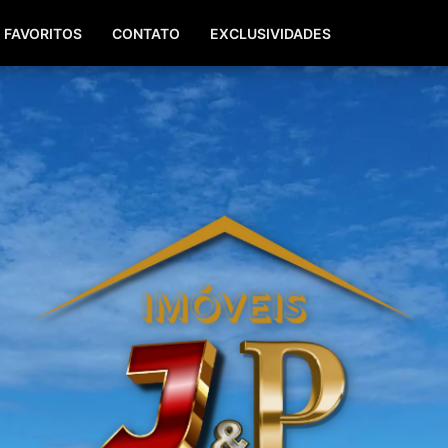
(51) 99940-0629
(51) 3142-7771
FAVORITOS
CONTATO
EXCLUSIVIDADES