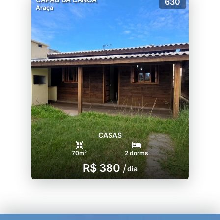
630
Araça
CASAS
70m²
2 dorms
R$ 380
/
dia