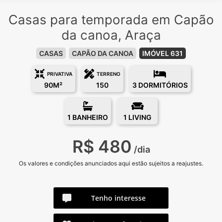
Casas para temporada em Capão
da canoa, Araça
CASAS
CAPÃO DA CANOA
IMÓVEL 631
PRIVATIVA
TERRENO
90M²
150
3 DORMITÓRIOS
1 BANHEIRO
1 LIVING
R$ 480
/dia
Os valores e condições anunciados aqui estão sujeitos a reajustes.
Tenho interesse