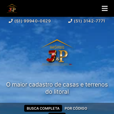
(51) 99940-0629
(51) 3142-7771
O maior cadastro de casas e terrenos
do litoral
BUSCA COMPLETA
POR CÓDIGO