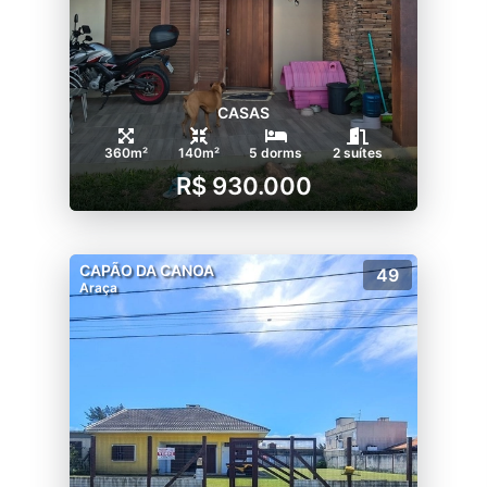
CASAS
360m²
140m²
5 dorms
2 suítes
R$ 930.000
CAPÃO DA CANOA
49
Araça