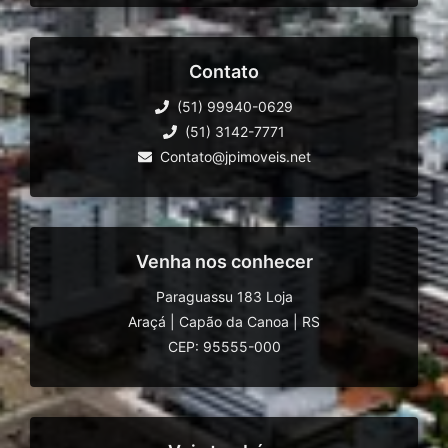
Contato
(51) 99940-0629
(51) 3142-7771
Contato@jpimoveis.net
Venha nos conhecer
Paraguassu 183 Loja
Araçá
|
Capão da Canoa
|
RS
CEP: 95555-000