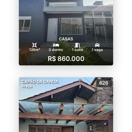
CASAS
126m²
3 dorms
1 suíte
1 vaga
R$ 860.000
CAPÃO DA CANOA
626
Araça