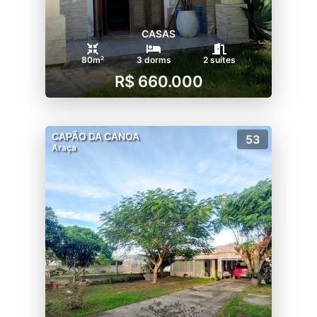
CASAS
80m²
3 dorms
2 suítes
R$ 660.000
CAPÃO DA CANOA
53
Araça