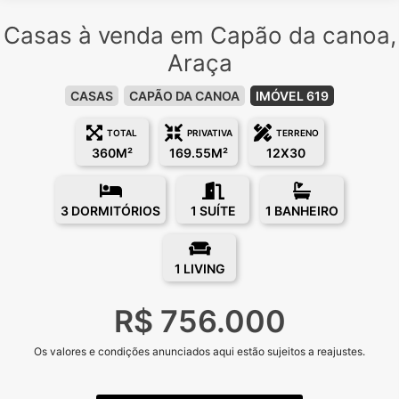
Casas à venda em Capão da canoa,
Araça
CASAS
CAPÃO DA CANOA
IMÓVEL 619
TOTAL
PRIVATIVA
TERRENO
360M²
169.55M²
12X30
3 DORMITÓRIOS
1 SUÍTE
1 BANHEIRO
1 LIVING
R$ 756.000
Os valores e condições anunciados aqui estão sujeitos a reajustes.