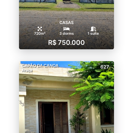
CASAS
720m²
3 dorms
1 suíte
R$ 750.000
CAPÃO DA CANOA
627
Araça