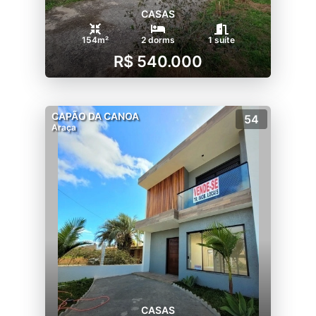
CASAS
154m²
2 dorms
1 suíte
R$ 540.000
CAPÃO DA CANOA
54
Araça
CASAS