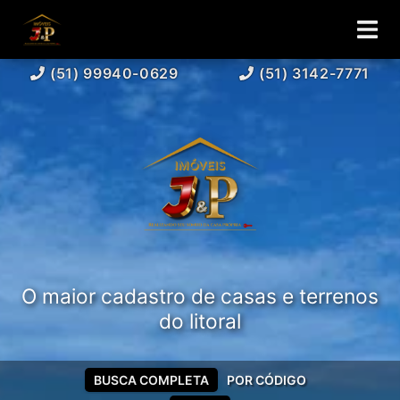
(51) 99940-0629
(51) 3142-7771
O maior cadastro de casas e terrenos
do litoral
BUSCA COMPLETA
POR CÓDIGO