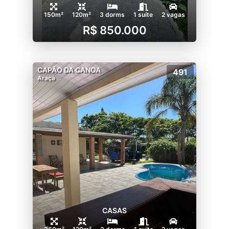
150m²
120m²
3 dorms
1 suíte
2 vagas
R$ 850.000
CAPÃO DA CANOA
491
Araça
CASAS