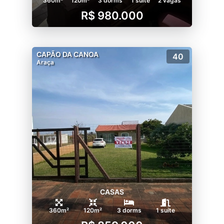
360m²
120m²
3 dorms
1 suíte
2 vagas
R$ 980.000
CAPÃO DA CANOA
40
Araça
CASAS
360m²
120m²
3 dorms
1 suíte