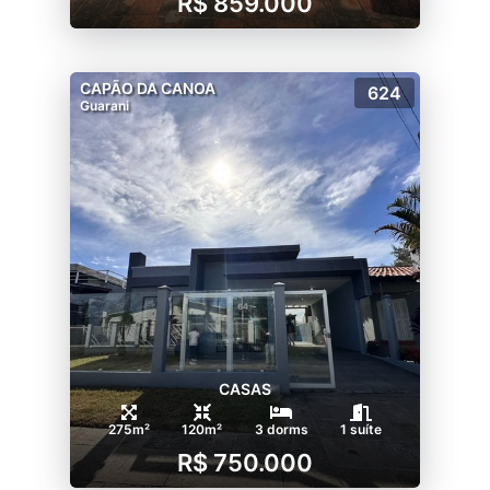
R$ 859.000
CAPÃO DA CANOA
624
Guarani
CASAS
275m²
120m²
3 dorms
1 suíte
R$ 750.000