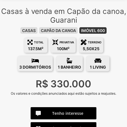
Casas à venda em Capão da canoa,
Guarani
CASAS
CAPÃO DA CANOA
IMÓVEL 600
TOTAL
PRIVATIVA
TERRENO
137.5M²
100M²
5,50X25
3 DORMITÓRIOS
1 BANHEIRO
1 LIVING
R$ 330.000
Os valores e condições anunciados aqui estão sujeitos a reajustes.
Tenho interesse