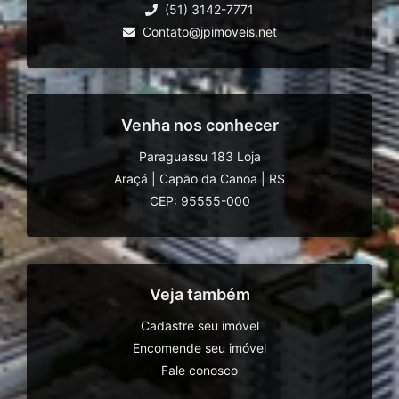
(51) 3142-7771
Contato@jpimoveis.net
Venha nos conhecer
Paraguassu 183 Loja
Araçá
|
Capão da Canoa
|
RS
CEP: 95555-000
Veja também
Cadastre seu imóvel
Encomende seu imóvel
Fale conosco