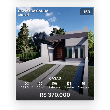
CAPÃO DA CANOA
159
Guarani
CASAS
137.5m²
65m²
2 dorms
1 suíte
2 vagas
R$ 370.000