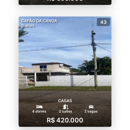
CAPÃO DA CANOA
43
Guarani
CASAS
4 dorms
2 suítes
2 vagas
R$ 420.000