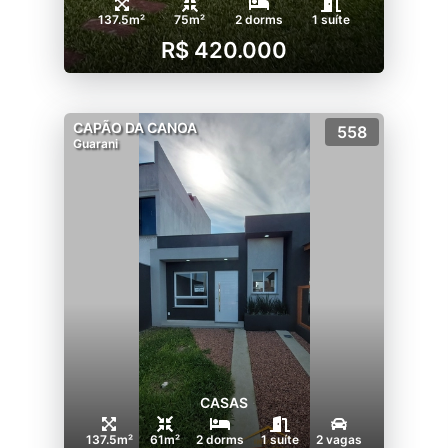
137.5m²
75m²
2 dorms
1 suíte
R$ 420.000
CAPÃO DA CANOA
558
Guarani
CASAS
137.5m²
61m²
2 dorms
1 suíte
2 vagas