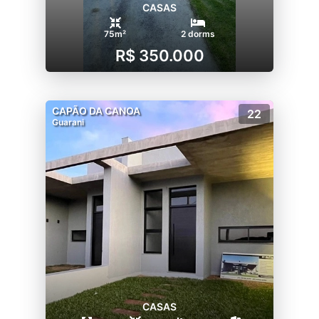
CASAS
75m²
2 dorms
R$ 350.000
CAPÃO DA CANOA
22
Guarani
CASAS