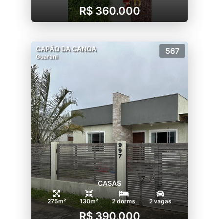
R$ 360.000
CAPÃO DA CANOA
567
Guarani
CASAS
275m²
130m²
2 dorms
2 vagas
R$ 390.000