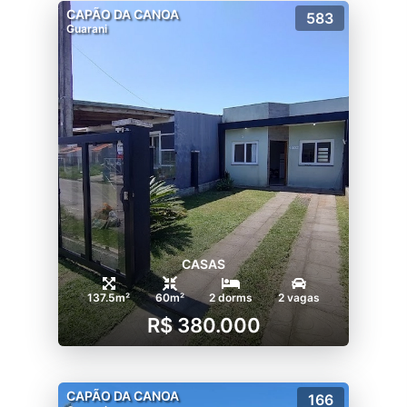
CAPÃO DA CANOA
583
Guarani
CASAS
137.5m²
60m²
2 dorms
2 vagas
R$ 380.000
CAPÃO DA CANOA
166