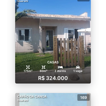
Guarani
CASAS
175m²
60m²
3 dorms
1 vaga
R$ 324.000
CAPÃO DA CANOA
169
Guarani