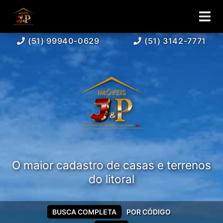
(51) 99940-0629
(51) 3142-7771
O maior cadastro de casas e terrenos
do litoral
BUSCA COMPLETA
POR CÓDIGO