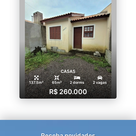
CASAS
137.5m²
65m²
2 dorms
2 vagas
R$ 260.000
Receba novidades