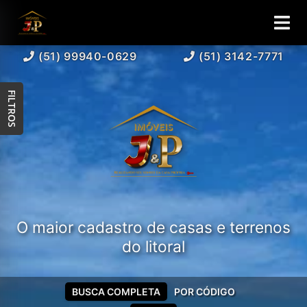
(51) 99940-0629
(51) 3142-7771
FILTROS
O maior cadastro de casas e terrenos
do litoral
BUSCA COMPLETA
POR CÓDIGO