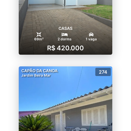
CASAS
69m²
2 dorms
1 vaga
R$ 420.000
CAPÃO DA CANOA
274
Jardim Beira Mar