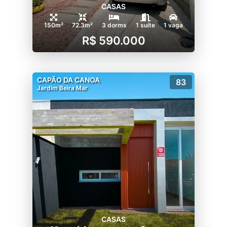
CASAS
150m²
72.3m²
3 dorms
1 suíte
1 vaga
R$ 590.000
CAPÃO DA CANOA
83
Jardim Beira Mar
CASAS