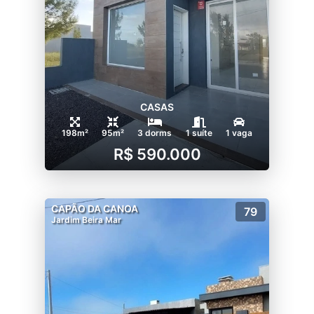
CASAS
198m²
95m²
3 dorms
1 suíte
1 vaga
R$ 590.000
CAPÃO DA CANOA
79
Jardim Beira Mar