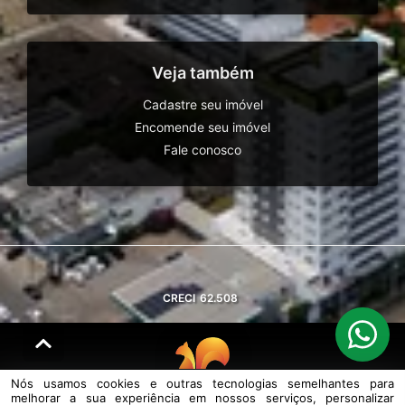
Veja também
Cadastre seu imóvel
Encomende seu imóvel
Fale conosco
CRECI
62.508
Nós usamos cookies e outras tecnologias semelhantes para
melhorar a sua experiência em nossos serviços, personalizar
© DESENVOLVIDO PELA
AGIL.NET