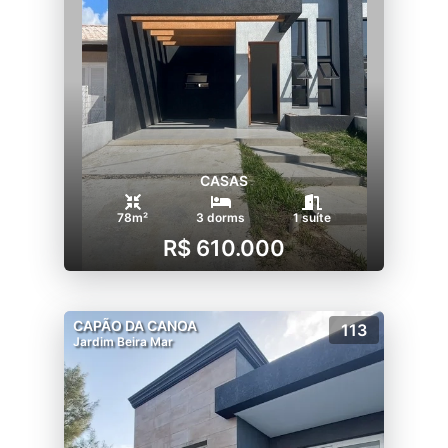
CASAS
78m²
3 dorms
1 suíte
R$ 610.000
CAPÃO DA CANOA
113
Jardim Beira Mar