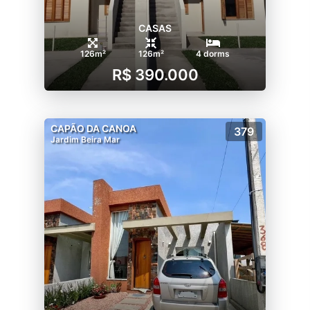
CASAS
126m²
126m²
4 dorms
R$ 390.000
CAPÃO DA CANOA
379
Jardim Beira Mar