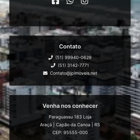
Contato
(51) 99940-0629
(51) 3142-7771
Contato@jpimoveis.net
Venha nos conhecer
Paraguassu 183 Loja
Araçá
|
Capão da Canoa
|
RS
CEP: 95555-000