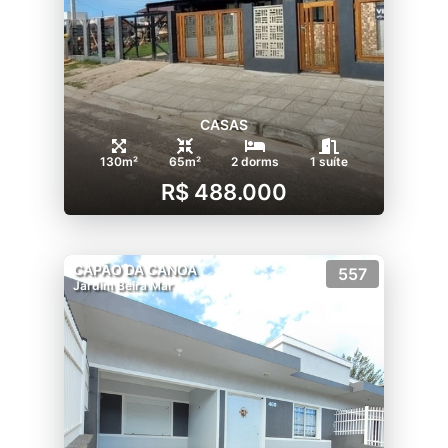
CASAS
130m²
65m²
2 dorms
1 suíte
R$ 488.000
CAPÃO DA CANOA
557
Jardim Beira Mar