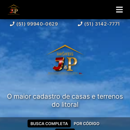
(51) 99940-0629
(51) 3142-7771
O maior cadastro de casas e terrenos
do litoral
BUSCA COMPLETA
POR CÓDIGO