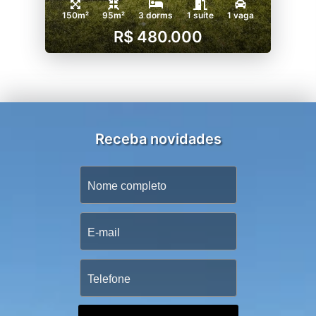
150m²
95m²
3 dorms
1 suíte
1 vaga
R$ 480.000
Receba novidades