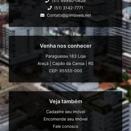
(51) 99940-0629
(51) 3142-7771
Contato@jpimoveis.net
Venha nos conhecer
Paraguassu 183 Loja
Araçá
|
Capão da Canoa
|
RS
CEP: 95555-000
Veja também
Cadastre seu imóvel
Encomende seu imóvel
Fale conosco