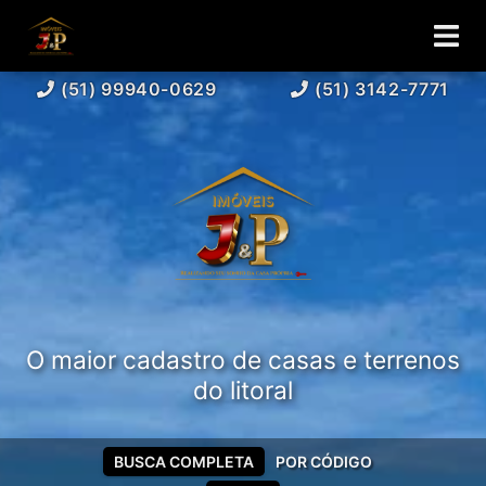
(51) 99940-0629
(51) 3142-7771
O maior cadastro de casas e terrenos
do litoral
BUSCA COMPLETA
POR CÓDIGO