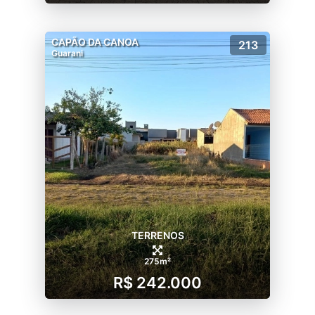
CAPÃO DA CANOA
213
Guarani
TERRENOS
275m²
R$ 242.000