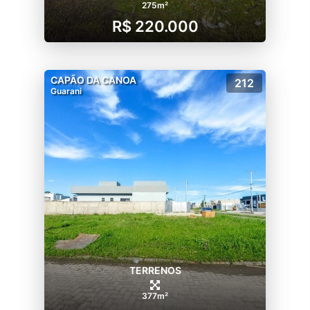
275m²
R$ 220.000
CAPÃO DA CANOA
212
Guarani
TERRENOS
377m²