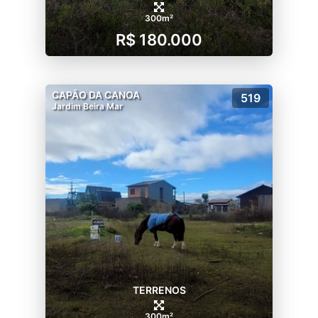
300m²
R$ 180.000
CAPÃO DA CANOA
519
Jardim Beira Mar
TERRENOS
300m²