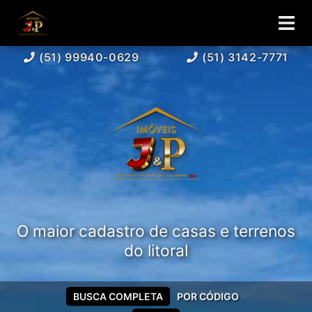
(51) 99940-0629
(51) 3142-7771
O maior cadastro de casas e terrenos
do litoral
BUSCA COMPLETA
POR CÓDIGO