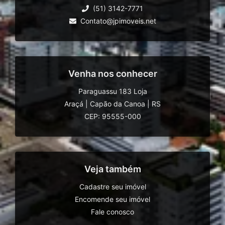
(51) 3142-7771
Contato@jpimoveis.net
Venha nos conhecer
Paraguassu 183 Loja
Araçá
|
Capão da Canoa
|
RS
CEP: 95555-000
Veja também
Cadastre seu imóvel
Encomende seu imóvel
Fale conosco