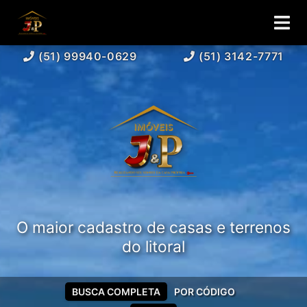
(51) 99940-0629
(51) 3142-7771
O maior cadastro de casas e terrenos
do litoral
BUSCA COMPLETA
POR CÓDIGO