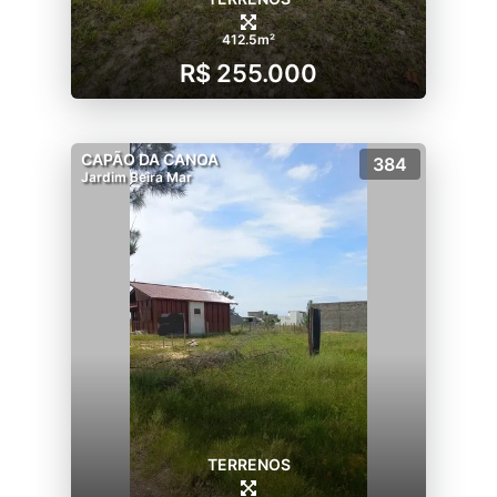
412.5m²
R$ 255.000
CAPÃO DA CANOA
384
Jardim Beira Mar
TERRENOS