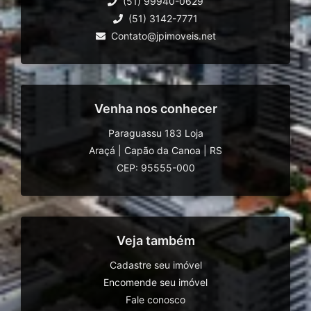
(51) 99940-0629
(51) 3142-7771
Contato@jpimoveis.net
Venha nos conhecer
Paraguassu 183 Loja
Araçá
|
Capão da Canoa
|
RS
CEP: 95555-000
Veja também
Cadastre seu imóvel
Encomende seu imóvel
Fale conosco