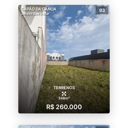
CAPÃO DA CANOA
93
Jardim Beira Mar
TERRENOS
348m²
R$ 260.000