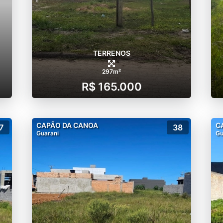
TERRENOS
297m²
R$ 165.000
CAPÃO DA CANOA
C
7
38
Guarani
Gu