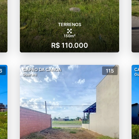
TERRENOS
150m²
R$ 110.000
CAPÃO DA CANOA
C
6
115
Guarani
Gu