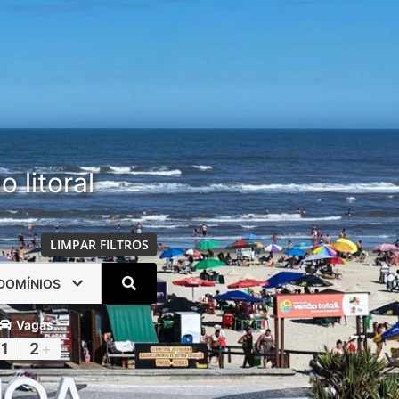
 litoral
LIMPAR FILTROS
DOMÍNIOS
Vagas
1
2
+