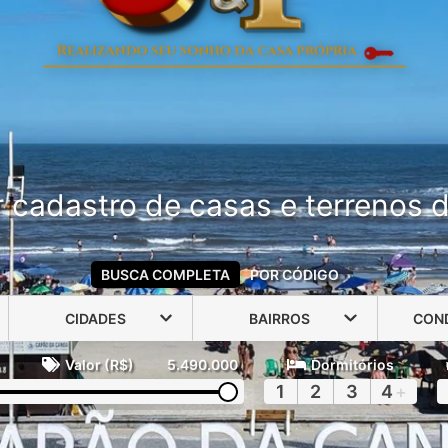
 cadastro de casas e terrenos do
BUSCA COMPLETA
POR CÓDIGO
CIDADES
BAIRROS
CON
Valor (R$)
5.490.000
Dormitórios
1
2
3
4
+