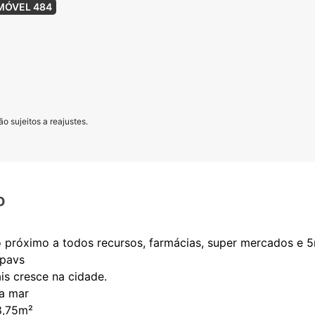
MÓVEL 484
o sujeitos a reajustes.
o
 próximo a todos recursos, farmácias, super mercados e 5
 pavs
is cresce na cidade.
a mar
8,75m²