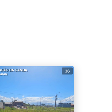
APÃO DA CANOA
36
arani