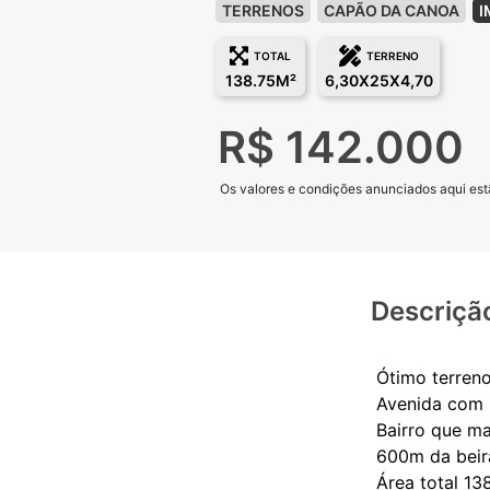
TERRENOS
CAPÃO DA CANOA
I
TOTAL
TERRENO
138.75M²
6,30X25X4,70
R$ 142.000
Os valores e condições anunciados aqui estã
Descriçã
Ótimo terreno
Avenida com
Bairro que ma
600m da beir
Área total 13