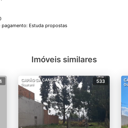
0
Imóveis similares
CAPÃO DA CANOA
C
4
533
Guarani
Gu