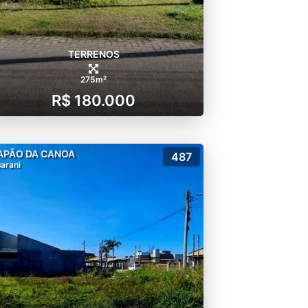
TERRENOS
275m²
R$ 180.000
APÃO DA CANOA
487
arani