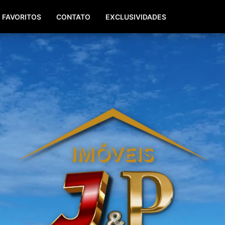
(51) 99940-0629
(51) 3142-7771
FAVORITOS
CONTATO
EXCLUSIVIDADES