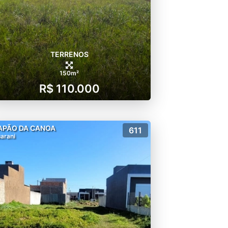
TERRENOS
150m²
R$ 110.000
APÃO DA CANOA
611
arani