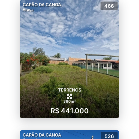
CAPÃO DA CANOA
466
Araça
TERRENOS
360m²
R$ 441.000
CAPÃO DA CANOA
526