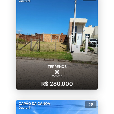
Guarani
TERRENOS
275m²
R$ 280.000
CAPÃO DA CANOA
28
Guarani