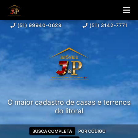
(51) 99940-0629
(51) 3142-7771
O maior cadastro de casas e terrenos
do litoral
BUSCA COMPLETA
POR CÓDIGO