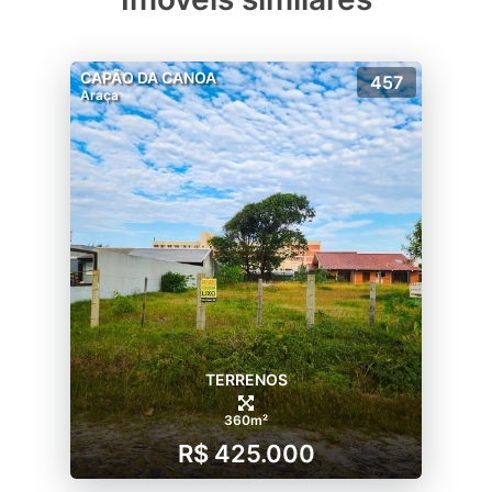
CAPÃO DA CANOA
457
Araça
TERRENOS
360m²
R$ 425.000