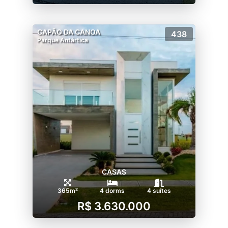
CAPÃO DA CANOA
438
Parque Antártica
CASAS
365m²
4 dorms
4 suítes
R$ 3.630.000