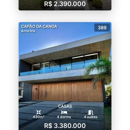
R$ 2.390.000
CAPÃO DA CANOA
389
Arco Íris
CASAS
430m²
4 dorms
4 suítes
R$ 3.380.000