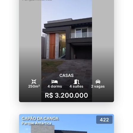
CASAS
250m²
4 dorms
4 suítes
2 vagas
R$ 3.200.000
CAPÃO DA CANOA
422
Parque Antártica