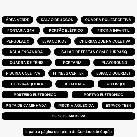
Um condomínio conceito pronto para
receber você:
ÁREA VERDE
SALÃO DE JOGOS
QUADRA POLIESPORTIVA
PORTARIA 24H
PORTÃO ELÉTRICO
PISCINA INFANTIL
- Sistema de segurança com cercas,
câmeras e portaria 24h
PERGOLADO
ESPAÇO KIDS
CHURRASQUEIRA COLETIVA
- Quadras de tênis sintéticas e quadra de
ÁGUA ENCANADA
SALÃO DE FESTAS COM CHURRASQ.
saibro coberta
QUADRA DE TÊNIS
- Quadras de Paddle abertas e cobertas
PORTARIA
PLAYGROUND
- Campos de futebol sete com grama tapete
PISCINA COLETIVA
FITNESS CENTER
ESPAÇO GOURMET
- Clube com salão de festas
CHURRASQUEIRA
ACADEMIA
QUIOSQUE
- Piscina adulto e infantil
- Praia artificial com lago e toboágua
PORTEIRO ELETRÔNICO
PORTÃO ELETRÔNICO
- Quadras poliesportivas
PISTA DE CAMINHADA
PISCINA AQUECIDA
ESPAÇO TEEN
- Playgrounds
DECK DE MADEIRA
Ir para a página completa do Condado de Capão