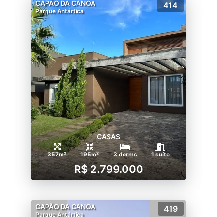
CAPÃO DA CANOA
414
Parque Antártica
CASAS
357m²
195m²
3 dorms
1 suíte
R$ 2.799.000
CAPÃO DA CANOA
419
Parque Antártica