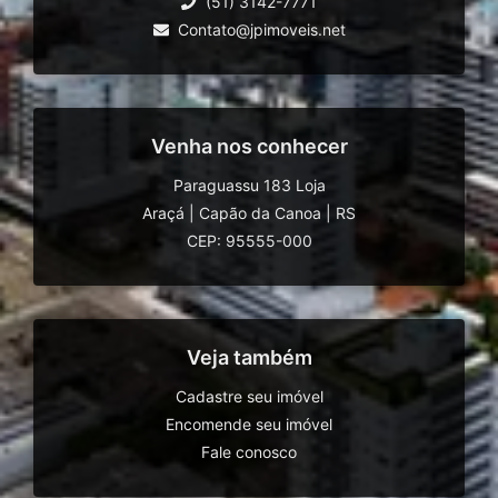
(51) 3142-7771
Contato@jpimoveis.net
Venha nos conhecer
Paraguassu 183 Loja
Araçá
|
Capão da Canoa
|
RS
CEP: 95555-000
Veja também
Cadastre seu imóvel
Encomende seu imóvel
Fale conosco