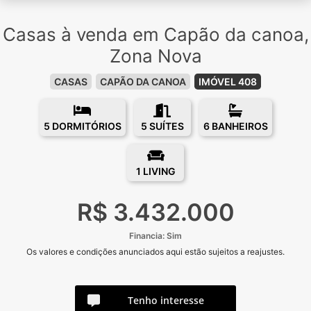
Casas à venda em Capão da canoa,
Zona Nova
CASAS
CAPÃO DA CANOA
IMÓVEL 408
5 DORMITÓRIOS
5 SUÍTES
6 BANHEIROS
1 LIVING
R$ 3.432.000
Financia: Sim
Os valores e condições anunciados aqui estão sujeitos a reajustes.
Tenho interesse