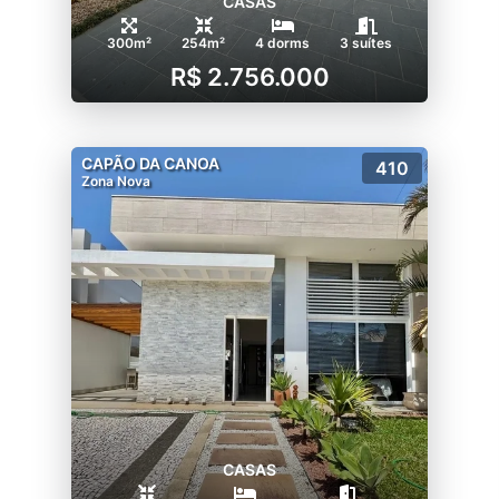
CASAS
300m²
254m²
4 dorms
3 suítes
R$ 2.756.000
CAPÃO DA CANOA
410
Zona Nova
CASAS