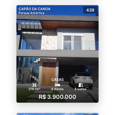
CAPÃO DA CANOA
439
Parque Antártica
CASAS
276.1m²
4 dorms
4 suítes
R$ 3.900.000