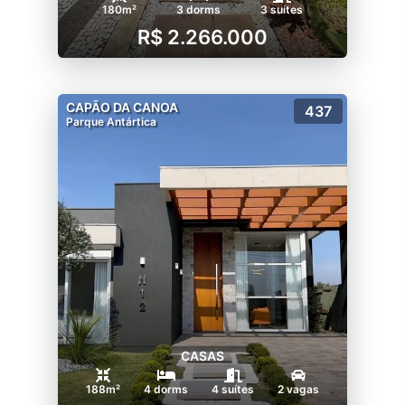
180m²
3 dorms
3 suítes
R$ 2.266.000
CAPÃO DA CANOA
437
Parque Antártica
CASAS
188m²
4 dorms
4 suítes
2 vagas