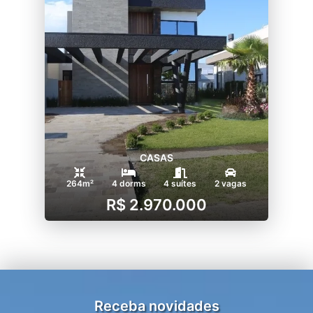
CASAS
264m²
4 dorms
4 suítes
2 vagas
R$ 2.970.000
Receba novidades