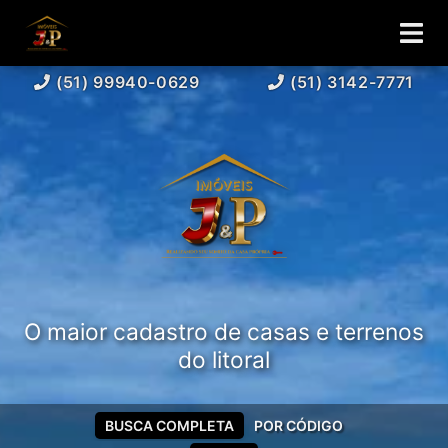
(51) 99940-0629
(51) 3142-7771
O maior cadastro de casas e terrenos
do litoral
BUSCA COMPLETA
POR CÓDIGO