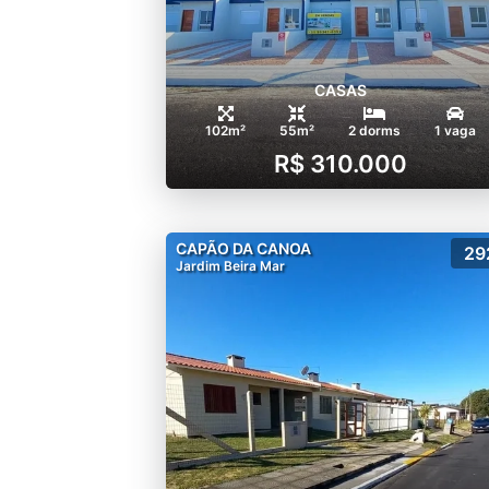
CASAS
102m²
55m²
2 dorms
1 vaga
R$ 310.000
CAPÃO DA CANOA
29
Jardim Beira Mar