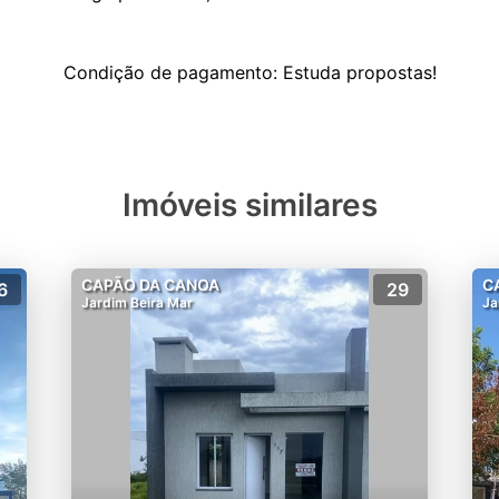
Imóveis similares
CAPÃO DA CANOA
C
6
29
Jardim Beira Mar
Ja