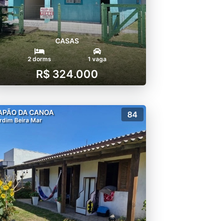
CASAS
2 dorms
1 vaga
R$ 324.000
APÃO DA CANOA
84
rdim Beira Mar