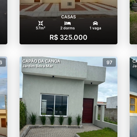
CASAS
57m²
2 dorms
1 vaga
R$ 325.000
CAPÃO DA CANOA
C
6
97
Jardim Beira Mar
Ja