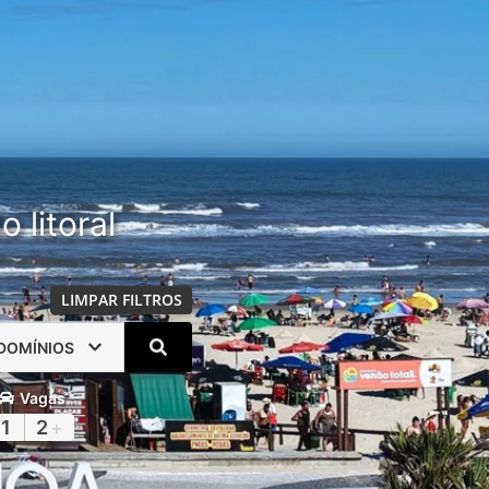
 litoral
LIMPAR FILTROS
DOMÍNIOS
Vagas
1
2
+