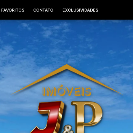
(51) 99940-0629
(51) 3142-7771
FAVORITOS
CONTATO
EXCLUSIVIDADES