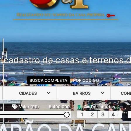
 cadastro de casas e terrenos do
BUSCA COMPLETA
POR CÓDIGO
CIDADES
BAIRROS
CON
Valor (R$)
5.490.000
Dormitórios
1
2
3
4
+