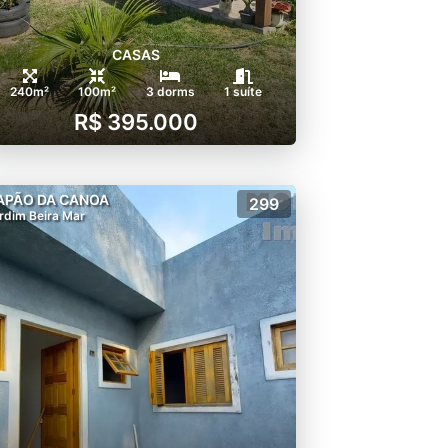
CASAS
240m²
100m²
3 dorms
1 suíte
R$ 395.000
APÃO DA CANOA
299
rdim Beira Mar