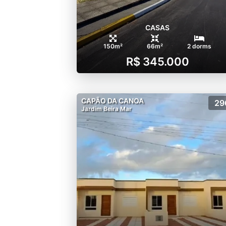
CASAS
150m²
66m²
2 dorms
R$ 345.000
CAPÃO DA CANOA
29
Jardim Beira Mar