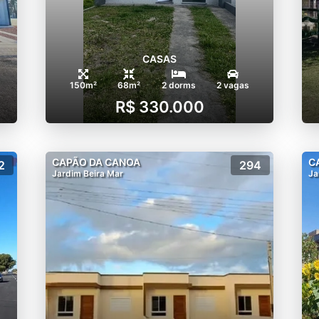
CASAS
150m²
68m²
2 dorms
2 vagas
R$ 330.000
CAPÃO DA CANOA
C
2
294
Jardim Beira Mar
Ja