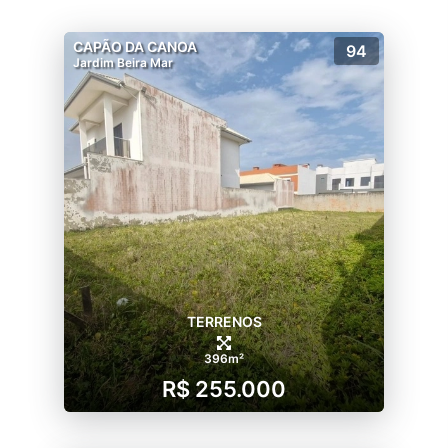
CAPÃO DA CANOA
94
Jardim Beira Mar
TERRENOS
396m²
R$ 255.000