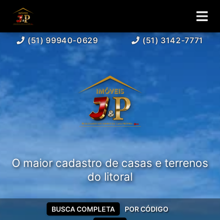
(51) 99940-0629
(51) 3142-7771
O maior cadastro de casas e terrenos
do litoral
BUSCA COMPLETA
POR CÓDIGO