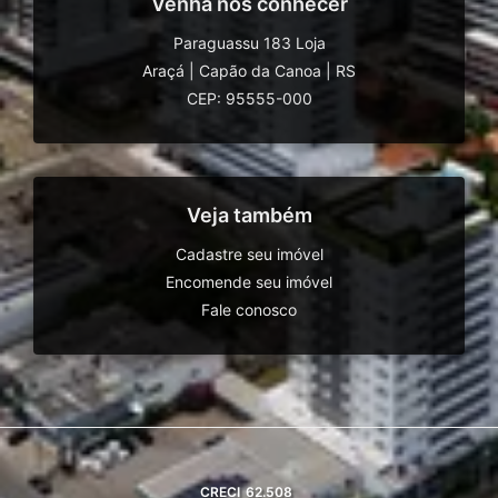
Venha nos conhecer
Paraguassu 183 Loja
Araçá
|
Capão da Canoa
|
RS
CEP: 95555-000
Veja também
Cadastre seu imóvel
Encomende seu imóvel
Fale conosco
CRECI
62.508