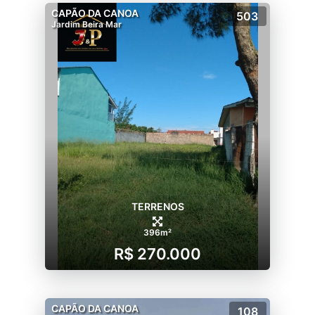
CAPÃO DA CANOA
503
Jardim Beira Mar
TERRENOS
396m²
R$ 270.000
CAPÃO DA CANOA
108