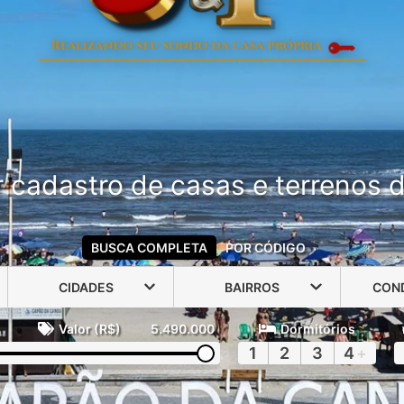
 cadastro de casas e terrenos do
BUSCA COMPLETA
POR CÓDIGO
CIDADES
BAIRROS
CON
Valor (R$)
5.490.000
Dormitórios
1
2
3
4
+