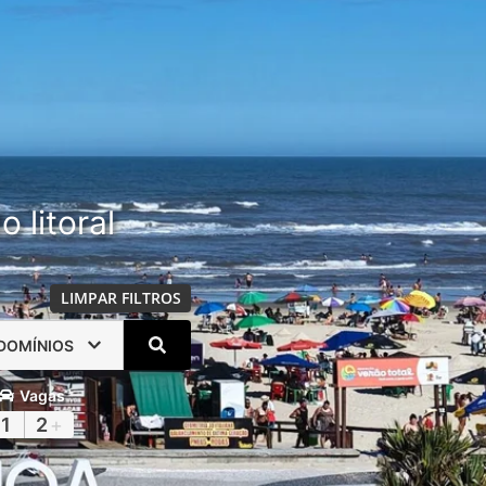
 litoral
LIMPAR FILTROS
DOMÍNIOS
Vagas
1
2
+