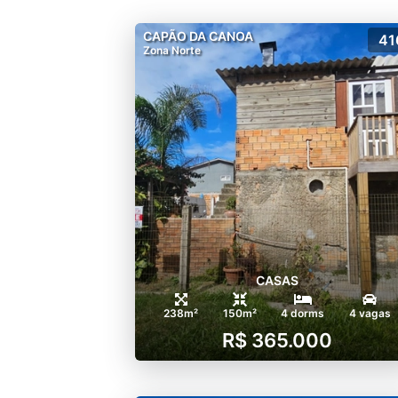
CAPÃO DA CANOA
41
Zona Norte
CASAS
238m²
150m²
4 dorms
4 vagas
R$ 365.000