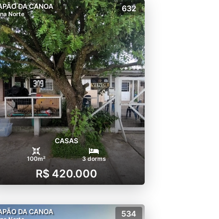
APÃO DA CANOA
632
na Norte
CASAS
100m²
3 dorms
R$ 420.000
APÃO DA CANOA
534