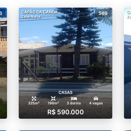
CAPÃO DA CANOA
C
6
569
Zona Norte
Zo
CASAS
325m²
196m²
3 dorms
4 vagas
R$ 590.000