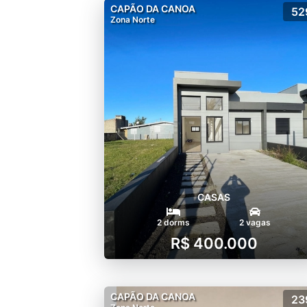
CAPÃO DA CANOA
52
Zona Norte
CASAS
2 dorms
2 vagas
R$ 400.000
CAPÃO DA CANOA
23