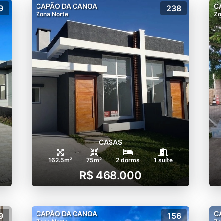
CAPÃO DA CANOA
C
9
238
Zona Norte
Zo
CASAS
162.5m²
75m²
2 dorms
1 suíte
R$ 468.000
CAPÃO DA CANOA
C
9
156