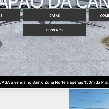
OS
CASAS
COME
TERRENOS
CASA à venda no Bairro Zona Norte á apenas 150m da Prai