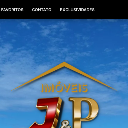
(51) 99940-0629
(51) 3142-7771
FAVORITOS
CONTATO
EXCLUSIVIDADES