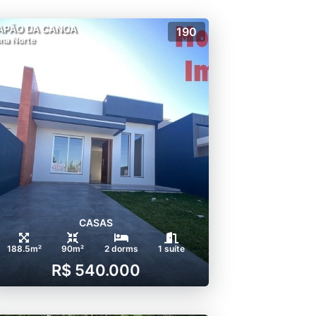
APÃO DA CANOA
190
na Norte
CASAS
188.5m²
90m²
2 dorms
1 suíte
R$ 540.000