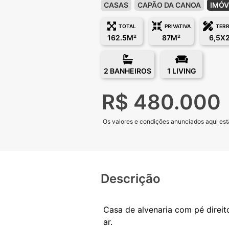
CASAS
CAPÃO DA CANOA
IMÓV
TOTAL
PRIVATIVA
TER
162.5M²
87M²
6,5X
2 BANHEIROS
1 LIVING
R$ 480.000
Os valores e condições anunciados aqui estã
Descrição
Casa de alvenaria com pé direito
ar.