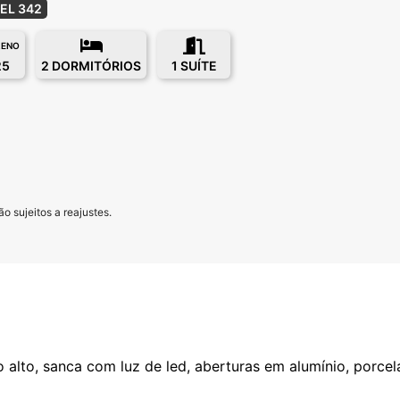
EL 342
RENO
25
2 DORMITÓRIOS
1 SUÍTE
o sujeitos a reajustes.
 alto, sanca com luz de led, aberturas em alumínio, porcel