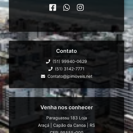
Contato
(51) 99940-0629
(51) 3142-7771
Contato@jpimoveis.net
Venha nos conhecer
Paraguassu 183 Loja
Araçá
|
Capão da Canoa
|
RS
CEP: 95555-000