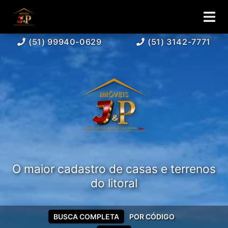
(51) 99940-0629
(51) 3142-7771
O maior cadastro de casas e terrenos
do litoral
BUSCA COMPLETA
POR CÓDIGO