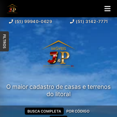
(51) 99940-0629
(51) 3142-7771
FILTROS
O maior cadastro de casas e terrenos
do litoral
BUSCA COMPLETA
POR CÓDIGO