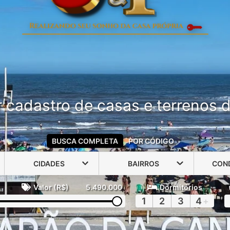
 cadastro de casas e terrenos do
BUSCA COMPLETA
POR CÓDIGO
CIDADES
BAIRROS
CON
Valor (R$)
5.490.000
Dormitórios
1
2
3
4
+