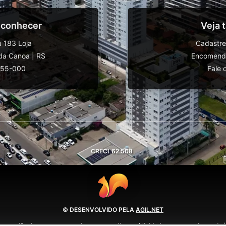
 conhecer
Veja
 183 Loja
Cadastre
da Canoa
|
RS
Encomende
555-000
Fale 
CRECI
62.508
© DESENVOLVIDO PELA
AGIL.NET
 experiência em nossos serviços, personalizar publicidade e recomendar conteúd