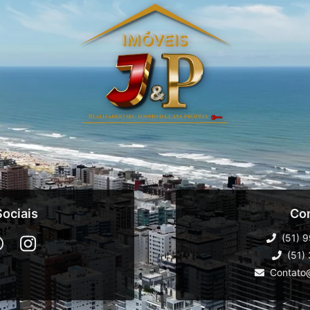
ociais
Co
(51) 
(51)
Contato@