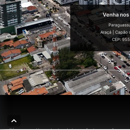
Venha nos
Paraguassu
Araçá
|
Capão 
CEP: 95
Nós usamos cookies e outras tecnologias semelhantes para melhorar a sua