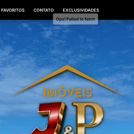
(51) 99940-0629
(51) 3142-7771
FAVORITOS
CONTATO
EXCLUSIVIDADES