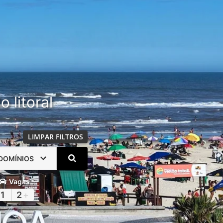
 litoral
LIMPAR FILTROS
DOMÍNIOS
Vagas
1
2
+