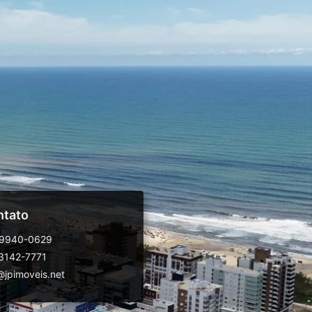
ntato
99940-0629
 3142-7771
jpimoveis.net