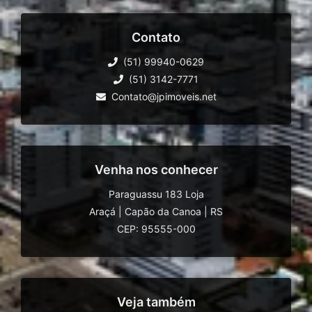
Contato
(51) 99940-0629
(51) 3142-7771
Contato@jpimoveis.net
Venha nos conhecer
Paraguassu 183 Loja
Araçá
|
Capão da Canoa
|
RS
CEP: 95555-000
Veja também