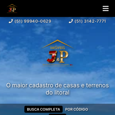
(51) 99940-0629
(51) 3142-7771
O maior cadastro de casas e terrenos
do litoral
BUSCA COMPLETA
POR CÓDIGO