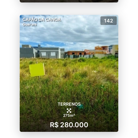
CAPÃO DA CANOA
142
Guarani
TERRENOS
275m²
R$ 280.000