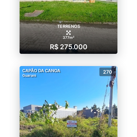
TERRENOS
377m²
R$ 275.000
CAPÃO DA CANOA
270
Guarani