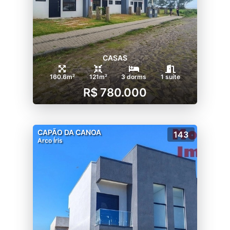
CASAS
160.6m²
121m²
3 dorms
1 suíte
R$ 780.000
CAPÃO DA CANOA
143
Arco Íris