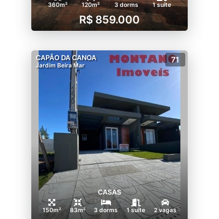
360m²
120m²
3 dorms
1 suíte
R$ 859.000
CAPÃO DA CANOA
71
Jardim Beira Mar
CASAS
150m²
83m²
3 dorms
1 suíte
2 vagas