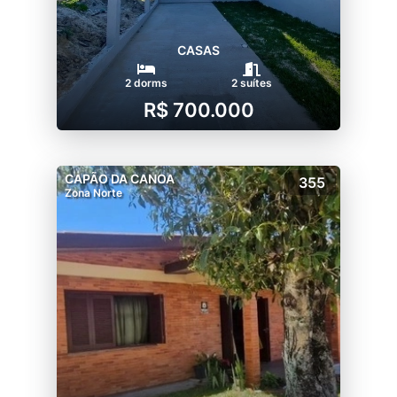
CASAS
2 dorms
2 suítes
R$ 700.000
CAPÃO DA CANOA
355
Zona Norte