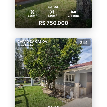
CASAS
325m²
136m²
3 dorms
R$ 750.000
CAPÃO DA CANOA
244
Zona Norte