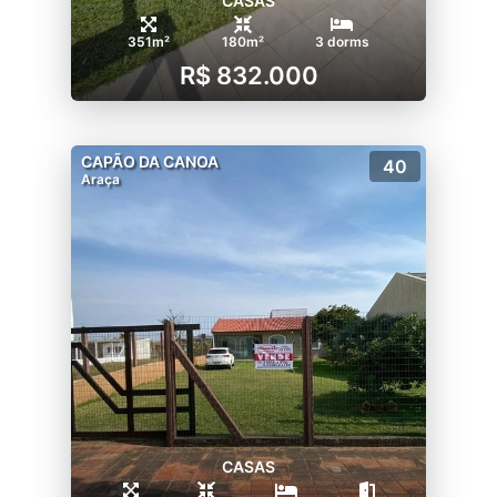
CASAS
351m²
180m²
3 dorms
R$ 832.000
CAPÃO DA CANOA
40
Araça
CASAS