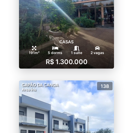
CASAS
191m²
5 dorms
1 suíte
2 vagas
R$ 1.300.000
CAPÃO DA CANOA
138
Arco Íris