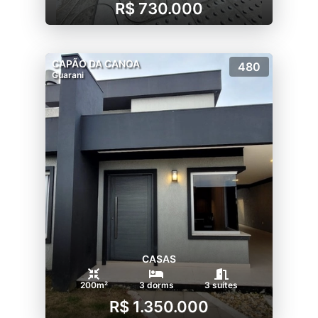
R$ 730.000
CAPÃO DA CANOA
480
Guarani
CASAS
200m²
3 dorms
3 suítes
R$ 1.350.000