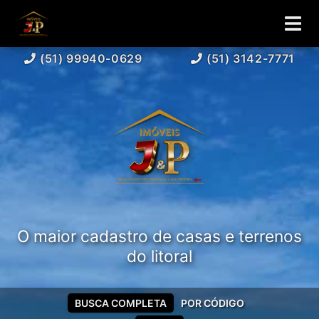
(51) 99940-0629
(51) 3142-7771
O maior cadastro de casas e terrenos
do litoral
BUSCA COMPLETA
POR CÓDIGO