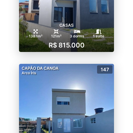
CASAS
138.1m²
121m²
3 dorms
1 suíte
R$ 815.000
CAPÃO DA CANOA
147
Arco Íris