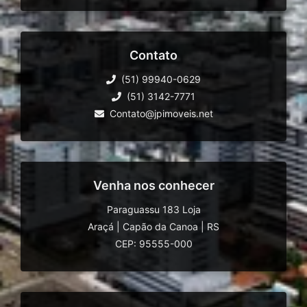
Contato
(51) 99940-0629
(51) 3142-7771
Contato@jpimoveis.net
Venha nos conhecer
Paraguassu 183 Loja
Araçá
|
Capão da Canoa
|
RS
CEP: 95555-000