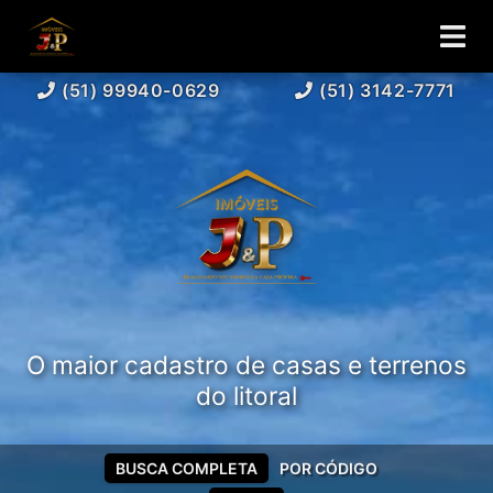
(51) 99940-0629
(51) 3142-7771
O maior cadastro de casas e terrenos
do litoral
BUSCA COMPLETA
POR CÓDIGO