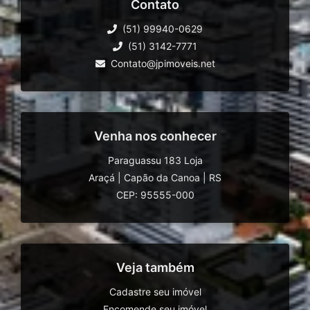
Contato
(51) 99940-0629
(51) 3142-7771
Contato@jpimoveis.net
Venha nos conhecer
Paraguassu 183 Loja
Araçá
|
Capão da Canoa
|
RS
CEP: 95555-000
Veja também
Cadastre seu imóvel
Encomende seu imóvel