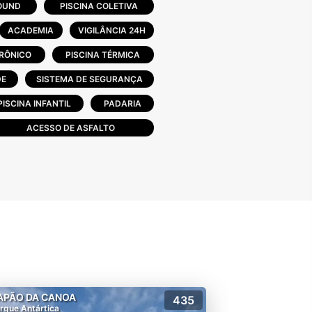
OUND
PISCINA COLETIVA
ss, espaço gourmet, salão de
ACADEMIA
VIGILÂNCIA 24H
RÔNICO
PISCINA TÉRMICA
DE
SISTEMA DE SEGURANÇA
PISCINA INFANTIL
PADARIA
ACESSO DE ASFALTO
APÃO DA CANOA
435
rque Antártica