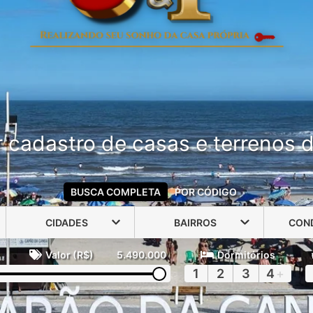
 cadastro de casas e terrenos do
BUSCA COMPLETA
POR CÓDIGO
CIDADES
BAIRROS
CON
Valor (R$)
5.490.000
Dormitórios
1
2
3
4
+