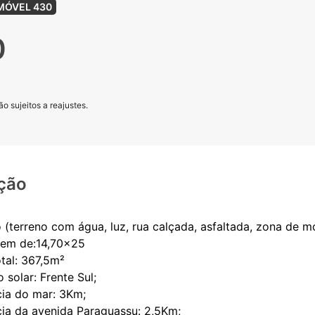
MÓVEL 430
0
o sujeitos a reajustes.
ção
 (terreno com água, luz, rua calçada, asfaltada, zona de m
gem de:14,70x25
otal: 367,5m²
 solar: Frente Sul;
cia do mar: 3Km;
cia da avenida Paraguassu: 2,5Km;