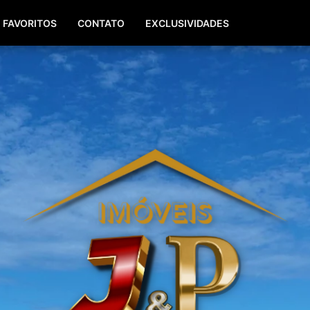
(51) 99940-0629
(51) 3142-7771
FAVORITOS
CONTATO
EXCLUSIVIDADES