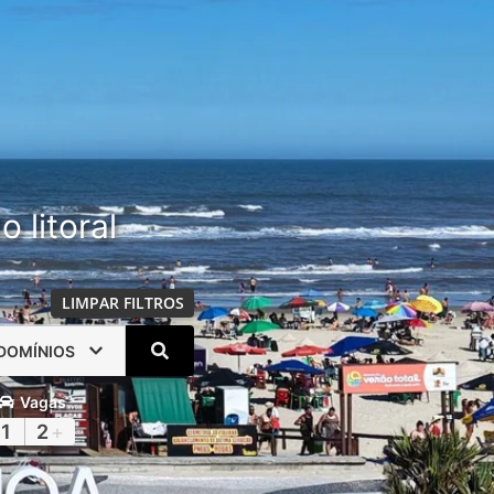
 litoral
LIMPAR FILTROS
DOMÍNIOS
Vagas
1
2
+