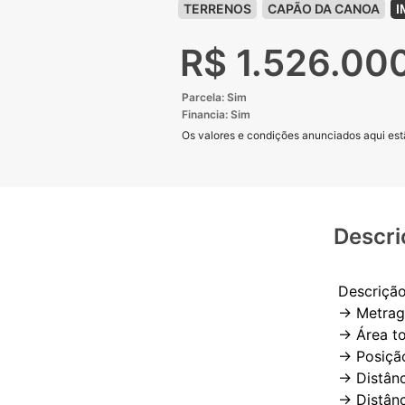
TERRENOS
CAPÃO DA CANOA
I
R$ 1.526.00
Parcela: Sim
Financia: Sim
Os valores e condições anunciados aqui estã
Descri
Descrição
-> Metra
-> Área t
-> Posição
-> Distân
-> Distân